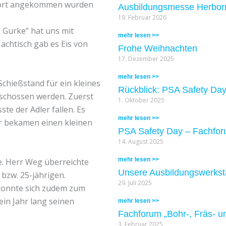
 Dort angekommen wurden
Ausbildungsmesse Herbor
19. Februar 2026
e Gurke“ hat uns mit
mehr lesen >>
achtisch gab es Eis von
Frohe Weihnachten
17. Dezember 2025
mehr lesen >>
Schießstand für ein kleines
Rückblick: PSA Safety Day
eschossen werden. Zuerst
1. Oktober 2025
te der Adler fallen. Es
mehr lesen >>
er bekamen einen kleinen
PSA Safety Day – Fachfor
14. August 2025
mehr lesen >>
re. Herr Weg überreichte
Unsere Ausbildungswerkstat
bzw. 25-jährigen.
29. Juli 2025
 konnte sich zudem zum
ein Jahr lang seinen
mehr lesen >>
Fachforum „Bohr-, Fräs- u
3. Februar 2025