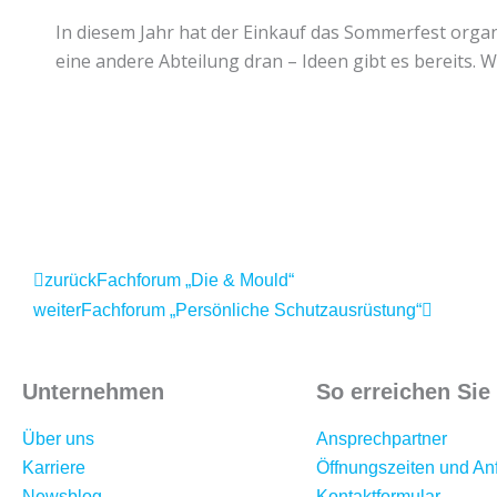
In diesem Jahr hat der Einkauf das Sommerfest organi
eine andere Abteilung dran – Ideen gibt es bereits. W
Zurück
Nächste
zurück
Fachforum „Die & Mould“
weiter
Fachforum „Persönliche Schutzausrüstung“
Unternehmen
So erreichen Sie
Über uns
Ansprechpartner
Karriere
Öffnungszeiten und Anf
Newsblog
Kontaktformular