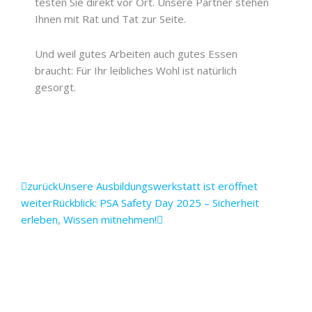
testen Sie direkt vor Ort. Unsere Partner stehen
Ihnen mit Rat und Tat zur Seite.
Und weil gutes Arbeiten auch gutes Essen
braucht: Für Ihr leibliches Wohl ist natürlich
gesorgt.
Zurück
Nächster
zurück
Unsere Ausbildungswerkstatt ist eröffnet
weiter
Rückblick: PSA Safety Day 2025 – Sicherheit
erleben, Wissen mitnehmen!