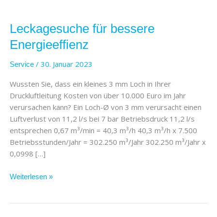
Leckagesuche
für
Leckagesuche für bessere
bessere
Energieeffienz
Energieeffienz
/
30. Januar 2023
Service
Wussten Sie, dass ein kleines 3 mm Loch in Ihrer
Druckluftleitung Kosten von über 10.000 Euro im Jahr
verursachen kann? Ein Loch-Ø von 3 mm verursacht einen
Luftverlust von 11,2 l/s bei 7 bar Betriebsdruck 11,2 l/s
entsprechen 0,67 m³/min = 40,3 m³/h 40,3 m³/h x 7.500
Betriebsstunden/Jahr = 302.250 m³/Jahr 302.250 m³/Jahr x
0,0998 […]
Weiterlesen »