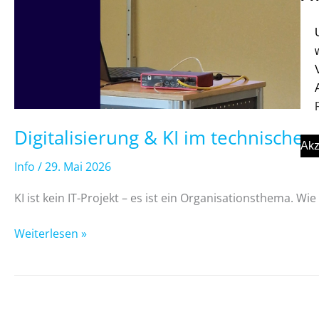
Digitalisierung & KI im technische
Akz
Info
/
29. Mai 2026
KI ist kein IT-Projekt – es ist ein Organisationsthema. 
Weiterlesen »