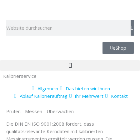
Zum
Inhalt
springen
Suche
eShop
Kalibrierservice
Allgemein
Das bieten wir Ihnen
Ablauf Kalibrierauftrag
Ihr Mehrwert
Kontakt
Prüfen - Messen - Überwachen
Die DIN EN ISO 9001:2008 fordert, dass
qualitätsrelevante Kerndaten mit kalibrierten
Messinstrumenten ermittelt werden müssen. Die