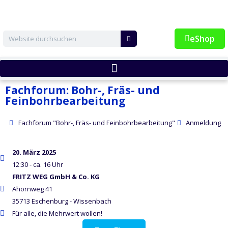
Zum
Inhalt
springen
Suche
eShop
Fachforum: Bohr-, Fräs- und
Feinbohrbearbeitung
Fachforum "Bohr-, Fräs- und Feinbohrbearbeitung"
Anmeldung
20. März 2025
12:30 - ca. 16 Uhr
FRITZ WEG GmbH & Co. KG
Ahornweg 41
35713 Eschenburg - Wissenbach
Für alle, die Mehrwert wollen!